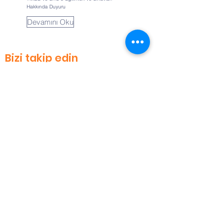
Hakkında Duyuru
Devamını Oku
Bizi takip edin
TMEKDER ilişkin güncel haberler için
bizi sosyal medya hesaplarımızdan
takip edin.
Bizimle iletişime geçin
Şifa Mahallesi, Cesaret Sokak, No:21
Tuzla/İSTANBUL
0 (541) 334 54 54