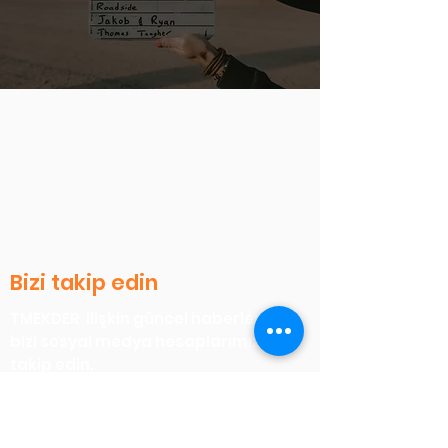
Bizi takip edin
TMEKDER ilişkin güncel haberler için
bizi sosyal medya hesaplarımızdan
takip edin.
Bizimle iletişime geçin