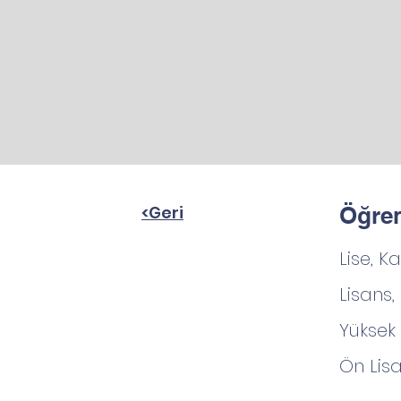
<Geri
Öğren
Lise, K
Lisans,
Yüksek 
Ön Lisa