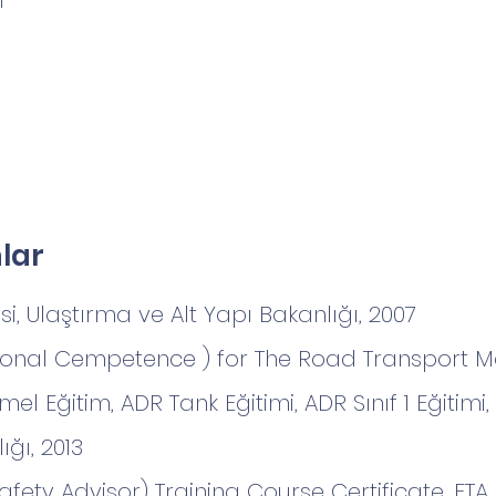
i
nlar
si, Ulaştırma ve Alt Yapı Bakanlığı, 2007
sional Cempetence ) for The Road Transport M
el Eğitim, ADR Tank Eğitimi, ADR Sınıf 1 Eğitimi, 
ğı, 2013
ty Advisor) Training Course Certificate, FTA 