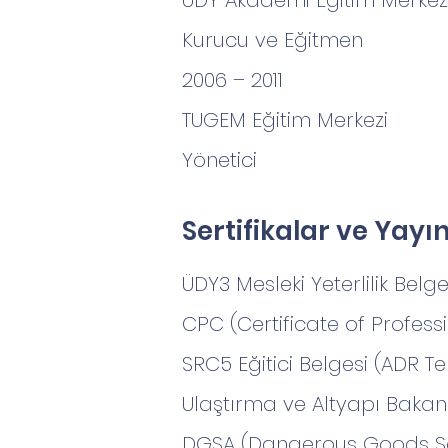
ÜDY Akademi Eğitim Merkez
Kurucu ve Eğitmen
​2006 – 2011
TUGEM Eğitim Merkezi
Yönetici
Sertifikalar ve Yayı
ÜDY3 Mesleki Yeterlilik Belge
CPC (Certificate of Profes
SRC5 Eğitici Belgesi (ADR Tem
Ulaştırma ve Altyapı Bakanlı
DGSA (Dangerous Goods Safe