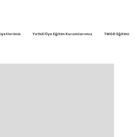
iyetlerimiz
Yetkili Üye Eğitim Kurumlarımız
TMGD Eğitimi