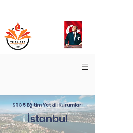
SRC 5 Eğitim Yetkili Kurumları
İstanbul