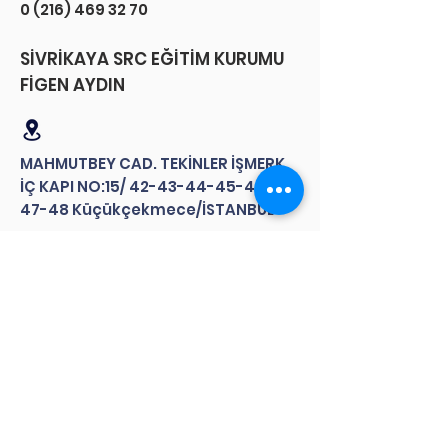
0 (216) 469 32 70
SİVRİKAYA SRC EĞİTİM KURUMU
FİGEN AYDIN
MAHMUTBEY CAD. TEKİNLER İŞMERK.
İÇ KAPI NO:15/
42-43-44-45-46-
47-48
Küçükçekmece/İSTANBUL
0 (212) 548 24 44
ADRTÜRK DANIŞMANLIK ENERJİ
TİCARET VE SANAYİ ANONİM
ŞİRKETİ