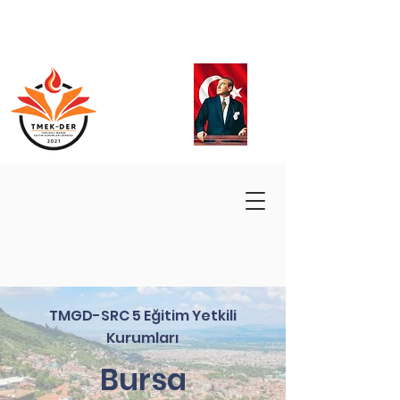
TMGD-SRC 5 Eğitim Yetkili
Kurumları
Bursa