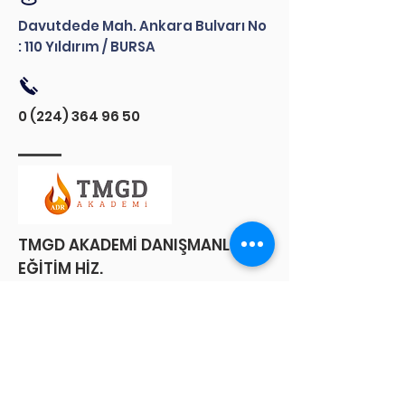
Davutdede Mah. Ankara Bulvarı No
: 110 Yıldırım / BURSA
0 (224) 364 96 50
TMGD AKADEMİ DANIŞMANLIK
EĞİTİM HİZ.
23 NİSAN MH. 240. SK. NO:5 A/C
KARYA -RIZVANOĞLU APT.
Nilüfer/BURSA