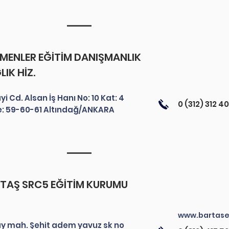
MENLER EĞİTİM DANIŞMANLIK
LIK HİZ.
i Cd. Alsan İş Hanı No: 10 Kat: 4
0 (312) 312 40
e: 59-60-61 Altındağ/ANKARA
TAŞ SRC5 EĞİTİM KURUMU
www.bartase
lay mah. Şehit adem yavuz sk no