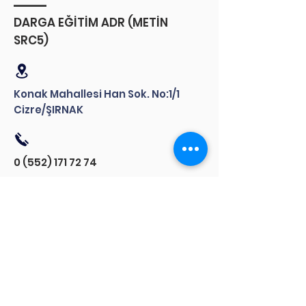
DARGA EĞİTİM ADR (METİN
SRC5)
Konak Mahallesi Han Sok. No:1/1
Cizre/ŞIRNAK
0 (552) 171 72 74
Bizi takip edin
TMEKDER ilişkin güncel haberler için
bizi sosyal medya hesaplarımızdan
takip edin.
Bizimle iletişime geçin