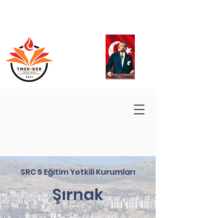
SRC 5 Eğitim Yetkili Kurumları
Şırnak