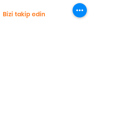
Bizi takip edin
TMEKDER ilişkin güncel haberler için
bizi sosyal medya hesaplarımızdan
takip edin.
Bizimle iletişime geçin
Şifa Mahallesi, Cesaret Sokak, No:21
Tuzla/İSTANBUL
0 (541) 334 54 54