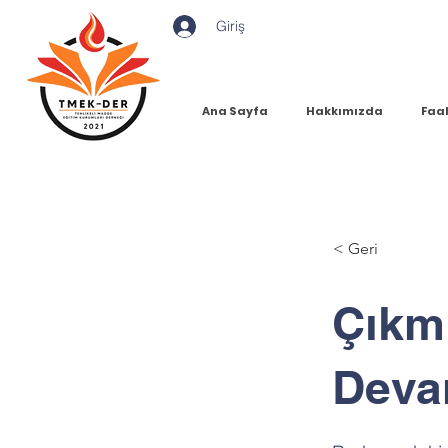
Giriş
Ana Sayfa
Hakkımızda
Faal
< Geri
Çıkm
Deva