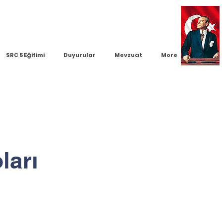
SRC 5 Eğitimi
Duyurular
Mevzuat
More
ları