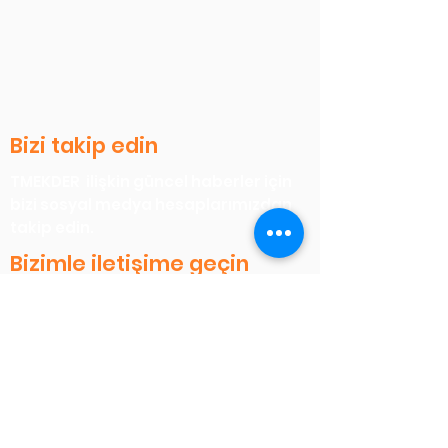
Bizi takip edin
TMEKDER ilişkin güncel haberler için
bizi sosyal medya hesaplarımızdan
takip edin.
Bizimle iletişime geçin
Şifa Mahallesi, Cesaret Sokak, No:21
Tuzla/İSTANBUL
0 (541) 334 54 54