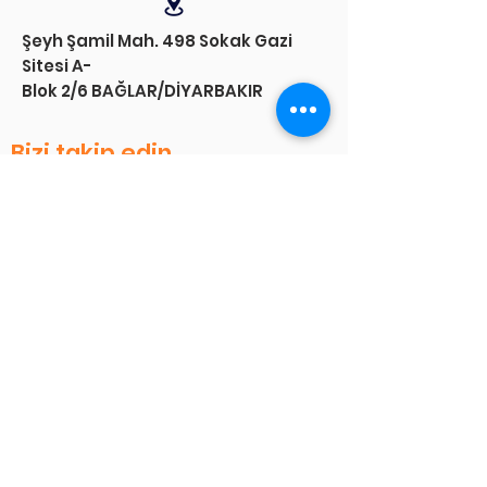
Şeyh Şamil Mah. 498 Sokak Gazi
Sitesi A-
Blok 2/6 BAĞLAR/DİYARBAKIR
Bizi takip edin
TMEKDER ilişkin güncel haberler için
bizi sosyal medya hesaplarımızdan
takip edin.
Bizimle iletişime geçin
Şifa Mahallesi, Cesaret Sokak, No:21
Tuzla/İSTANBUL
0 (541) 334 54 54