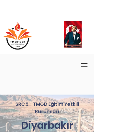
SRC 5 - TMGD Eğitim Yetkili
Kurumları
Diyarbakır