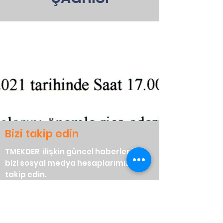
Bizi takip edin
TMEKDER ilişkin güncel haberler için
bizi sosyal medya hesaplarımızdan
takip edin.
Bizimle iletişime geçin