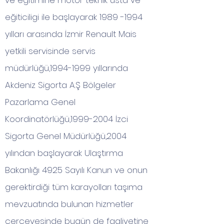
ve eğitimine motor teknik usta ve
eğiticiligi ile başlayarak
1989 -1994
yılları arasında İzmir Renault Mais
yetkili servisinde servis
müdürlüğü,
1994-1999
yıllarında
Akdeniz Sigorta A.Ş Bölgeler
Pazarlama Genel
Koordinatörlüğü,
1999-2004
İzci
Sigorta Genel Müdürlüğü,2004
yılından başlayarak Ulaştırma
Bakanlığı 4925 Sayılı Kanun ve onun
gerektirdiği tüm karayolları taşıma
mevzuatında bulunan hizmetler
çerçevesinde bugün de faaliyetine